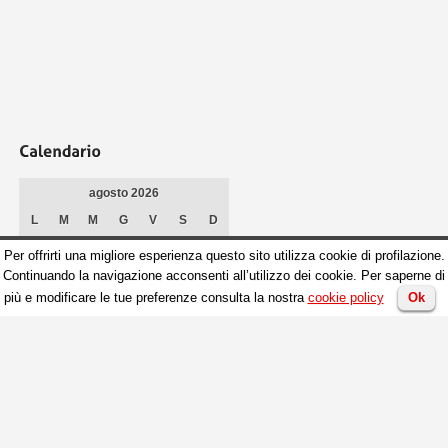
agosto 2026
L
M
M
G
V
S
D
1
2
Per offrirti una migliore esperienza questo sito utilizza cookie di profilazione.
3
4
5
6
7
8
9
Continuando la navigazione acconsenti all’utilizzo dei cookie. Per saperne di
10
11
12
13
14
15
16
più e modificare le tue preferenze consulta la nostra
cookie policy
Ok
17
18
19
20
21
22
23
24
25
26
27
28
29
30
31
« Nov